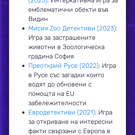
(2025)
: Интеркативна игра за
емблематични обекти във
Видин
Мисия Zoo Детективи (2023)
:
Игра за застрашените
животни в Зоологическа
градина София
Преоткрий Русе (2022)
: Игра
в Русе със загадки които
водят до обновени с
помощта на EU
забележителности
Евродетективи (2021)
: Игра
за откриване на интересни
факти свързани с Европа в