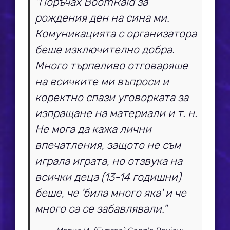
"Поръчах BoomRaid за
рождения ден на сина ми.
Комуникацията с организатора
беше изключително добра.
Много търпеливо отговаряше
на всичките ми въпроси и
коректно спази уговорката за
изпращане на материали и т. н.
Не мога да кажа лични
впечатления, защото не съм
играла играта, но отзвука на
всички деца (13-14 годишни)
беше, че 'била много яка' и че
много са се забавлявали."