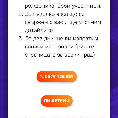
рожденика; брой участници.
До няколко часа ще се
свържем с вас и ще уточним
детайлите
До два дни ще ви изпратим
всички материали (вижте
страницата за всеки град)
📞 0879 428 539
ПИШЕТЕ НИ