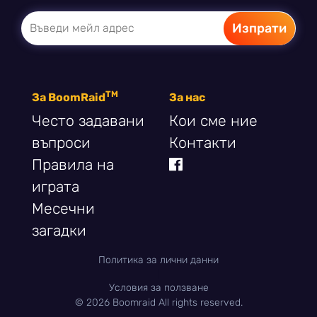
Въведи мейл адрес
TM
За BoomRaid
За нас
Често задавани
Кои сме ние
въпроси
Контакти
Правила на
играта
Месечни
загадки
Политика за лични данни
|
Условия за ползване
© 2026 Boomraid All rights reserved.