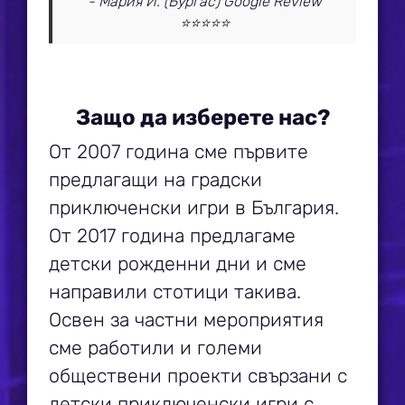
- Мария И. (Бургас) Google Review
⭐⭐⭐⭐⭐
Защо да изберете нас?
От 2007 година сме първите
предлагащи на градски
приключенски игри в България.
От 2017 година предлагаме
детски рожденни дни и сме
направили стотици такива.
Освен за частни мероприятия
сме работили и големи
обществени проекти свързани с
детски приключенски игри с