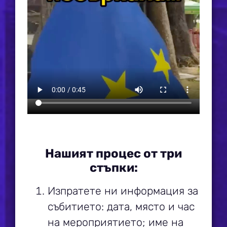
Нашият процес от три
стъпки:
Изпратете ни информация за
събитието: дата, място и час
на мероприятието; име на